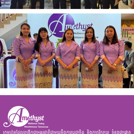
ក្រុមហ៊ុនដែលពង្រីកជាអន្តរជាតិជាមួយនឹងការប្តេជ្ញាចិត្ត និងភាពរីករាយ ទំនងជាផ្តោត