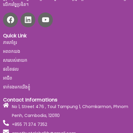
លើការច្នៃប្រឌិត។
Quick Link
ភាសាខ្មែរ
អពពកយង
សាររបស់នាយក
ផលិតផល
អាជីព
ទាក់ទងមកយើងខ្ញុំ
Contact Informations
No 1, Street 476 , Toul Tampung 1, Chomkarmon, Phnom
Penh, Cambodia, 120110
+855 71 374 7352